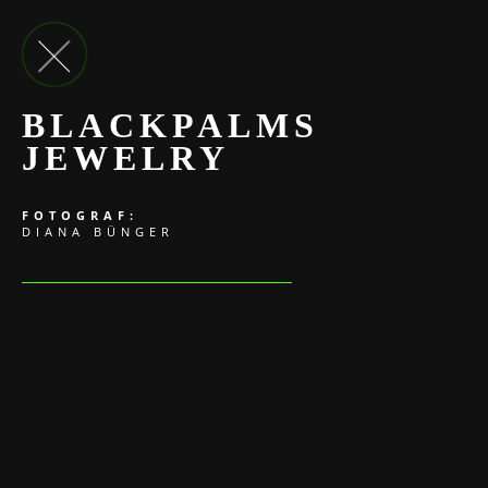
BLACKPALMS
JEWELRY
FOTOGRAF:
DIANA BÜNGER