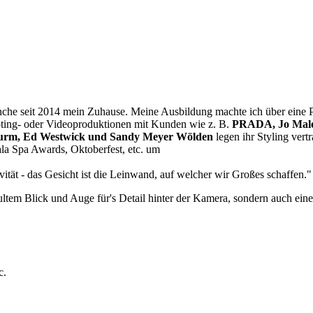
nche seit 2014 mein Zuhause. Meine Ausbildung machte ich über eine P
oting- oder Videoproduktionen mit Kunden wie z. B.
PRADA, Jo Malon
 Sturm, Ed Westwick und Sandy Meyer Wölden
legen ihr Styling vert
ala Spa Awards, Oktoberfest, etc. um
ät - das Gesicht ist die Leinwand, auf welcher wir Großes schaffen."
ultem Blick und Auge für's Detail hinter der Kamera, sondern auch e
c.